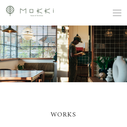
WORKS